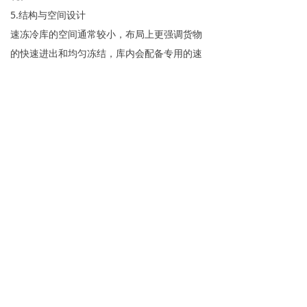
5.结构与空间设计
速冻冷库的空间通常较小，布局上更强调货物
的快速进出和均匀冻结，库内会配备专用的速
冻设备（如隧道式速冻机、螺旋式速冻机
等），以提高冻结效率。
冷冻库的空间一般较大，注重存储容量的最大
化，内部多采用货架、托盘等存储设备，方便
货物的整齐堆放和管理，通道设计也以满足叉
车等搬运设备的运作为主。
前一个：
无
ꄴ
后一个：
无
ꄲ