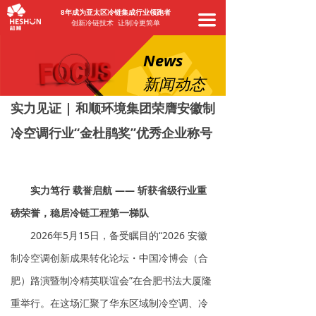
8年成为亚太区冷链集成行业领跑者
끀
创新冷链技术 让制冷更简单
News
新闻动态
实力见证 | 和顺环境集团荣膺安徽制
冷空调行业“金杜鹃奖”优秀企业称号
实力笃行 载誉启航 —— 斩获省级行业重
磅荣誉，稳居冷链工程第一梯队
2026年5月15日，备受瞩目的“2026 安徽
制冷空调创新成果转化论坛・中国冷博会（合
肥）路演暨制冷精英联谊会”在合肥书法大厦隆
重举行。在这场汇聚了华东区域制冷空调、冷