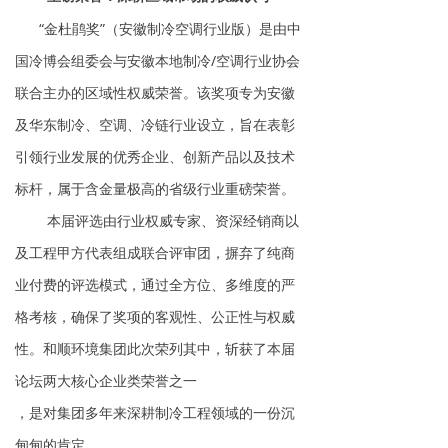
“金杜鹃奖”（安徽制冷空调行业版）是由中
国冷博会组委会与安徽本地制冷/空调行业协会
联合主办的区域性权威荣誉。该奖项专为安徽
及华东制冷、空调、冷链行业设立，旨在表彰
引领行业发展的优秀企业、创新产品以及技术
标杆，属于含金量极高的省级行业重磅荣誉。
本届评选由行业权威专家、资深经销商以
及工程甲方代表组成联合评审团，摒弃了纯商
业付费的评选模式，通过全方位、多维度的严
格考核，确保了奖项的客观性、公正性与权威
性。和顺环境集团此次荣列其中，斩获了本届
论坛两大核心企业类荣誉之一
，是对集团多年来深耕制冷工程领域的一份沉
甸甸的肯定。