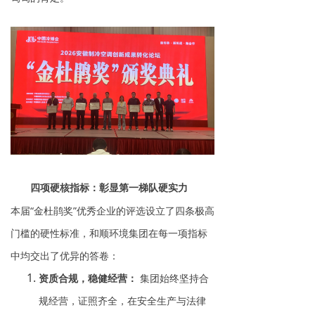
四项硬核指标：彰显第一梯队硬实力
本届“金杜鹃奖”优秀企业的评选设立了四条极高
门槛的硬性标准，和顺环境集团在每一项指标
中均交出了优异的答卷：
资质合规，稳健经营：
集团始终坚持合
规经营，证照齐全，在安全生产与法律