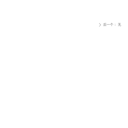
后一个：
无
ꄲ